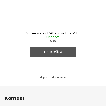
Darčeková poukážka na nákup: 50 Eur
Skladom
€50
DO KOŠÍKA
4
položiek celkom
O
v
Z
l
á
p
á
ä
Kontakt
t
d
i
e
a