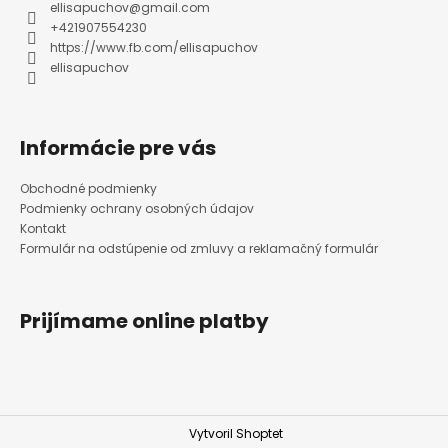
ellisapuchov
@
gmail.com
c
+421907554230
i
https://www.fb.com/ellisapuchov
e
ellisapuchov
p
r
v
Informácie pre vás
k
y
Obchodné podmienky
v
Podmienky ochrany osobných údajov
ý
Kontakt
p
Formulár na odstúpenie od zmluvy a reklamačný formulár
i
s
u
Prijímame online platby
Vytvoril Shoptet