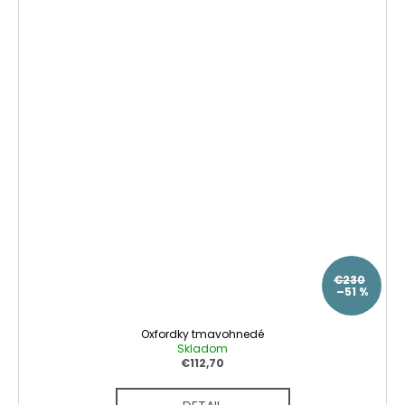
€230
–51 %
Oxfordky tmavohnedé
Skladom
€112,70