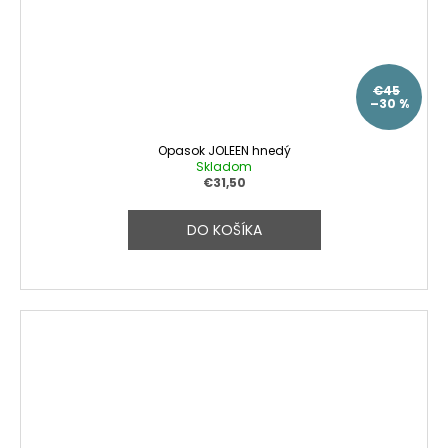
€45
–30 %
Opasok JOLEEN hnedý
Skladom
€31,50
DO KOŠÍKA