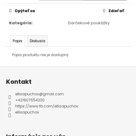
cena:
Opýtať sa
Zdieľať
Kategória
:
Darčekové poukážky
Popis
Diskusia
Popis produktu nie je dostupný
Z
á
p
ä
Kontakt
t
i
e
ellisapuchov
@
gmail.com
+421907554230
https://www.fb.com/ellisapuchov
ellisapuchov