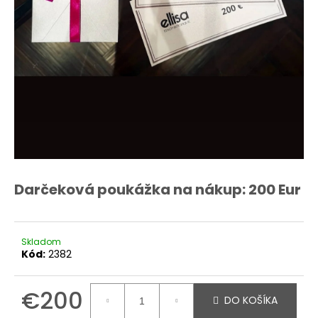
O
d
p
o
r
ú
č
a
m
e
Darčeková poukážka na nákup: 200 Eur
Skladom
Kód:
2382
€200
DO KOŠÍKA
Jednotková