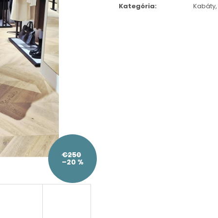
cena:
Kategória
:
Kabáty,
€250
–20 %