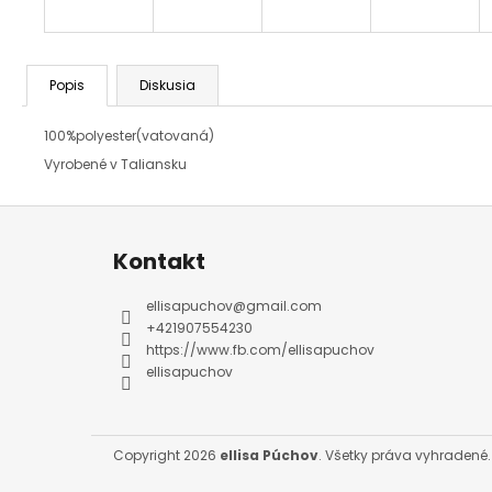
Popis
Diskusia
100%polyester(vatovaná)
Vyrobené v Taliansku
Z
á
p
ä
Kontakt
t
i
e
ellisapuchov
@
gmail.com
+421907554230
https://www.fb.com/ellisapuchov
ellisapuchov
Copyright 2026
ellisa Púchov
. Všetky práva vyhradené.