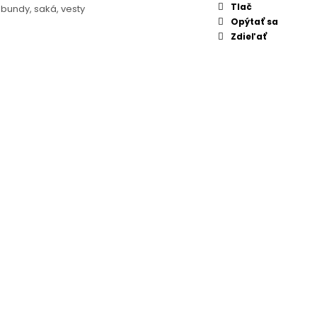
Tlač
 bundy, saká, vesty
Opýtať sa
Zdieľať