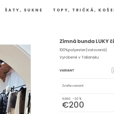
ŠATY, SUKNE
TOPY, TRIČKÁ, KOŠE
Čo potrebujete nájsť?
HĽADAŤ
Zimná bunda LUKY č
100%polyester(vatovaná)
Vyrobené v Taliansku
Odporúčame
VARIANT
Zvoľte variant
€250
–20 %
€200
Jednotková