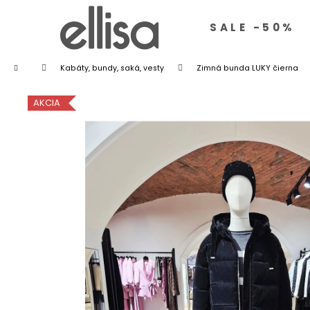
K
Prejsť
o
na
š
SALE -50%
í
obsah
Späť
Späť
k
do
do
Domov
Kabáty, bundy, saká, vesty
Zimná bunda LUKY čierna
obchodu
obchodu
AKCIA