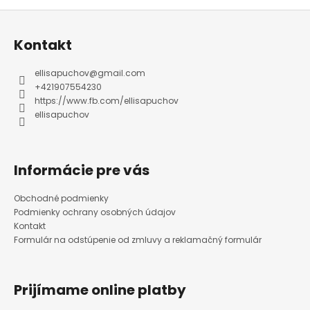
Z
á
p
ä
Kontakt
t
i
e
ellisapuchov
@
gmail.com
+421907554230
https://www.fb.com/ellisapuchov
ellisapuchov
Informácie pre vás
Obchodné podmienky
Podmienky ochrany osobných údajov
Kontakt
Formulár na odstúpenie od zmluvy a reklamačný formulár
Prijímame online platby