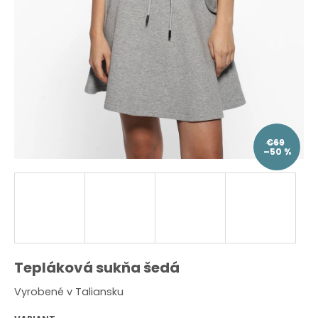
O
d
p
o
r
ú
č
a
m
e
€69
–50 %
Tepláková sukňa šedá
Vyrobené v Taliansku