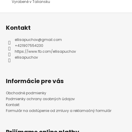
Vyrobené v Taliansku
Z
á
p
ä
Kontakt
t
i
e
ellisapuchov
@
gmail.com
+421907554230
https://www.fb.com/ellisapuchov
ellisapuchov
Informácie pre vás
Obchodné podmienky
Podmienky ochrany osobných údajov
Kontakt
Formulár na odstúpenie od zmluvy a reklamačný formulár
Prijímame online platby