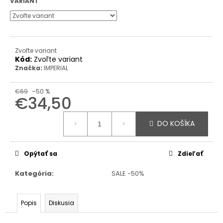
VARIANT
Zvoľte variant
Kód:
Zvoľte variant
Značka:
IMPERIAL
€69
–50 %
€34,50
Jednotková
cena:
DO KOŠÍKA
Opýtať sa
Zdieľať
Kategória
:
SALE -50%
Popis
Diskusia