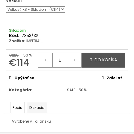
VARIANT
Skladom
Kód:
17353/XS
Značka:
IMPERIAL
€228
–50 %
€114
DO KOŠÍKA
Jednotková
cena:
Opýtať sa
Zdieľať
Kategória
:
SALE -50%
Popis
Diskusia
Vyrobené v Taliansku