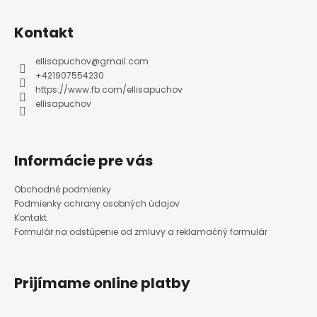
Z
á
p
ä
Kontakt
t
i
e
ellisapuchov
@
gmail.com
+421907554230
https://www.fb.com/ellisapuchov
ellisapuchov
Informácie pre vás
Obchodné podmienky
Podmienky ochrany osobných údajov
Kontakt
Formulár na odstúpenie od zmluvy a reklamačný formulár
Prijímame online platby