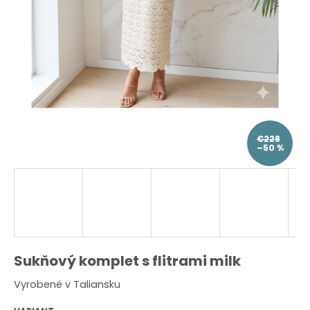
O
d
p
o
r
ú
č
a
m
e
€228
–50 %
Sukňový komplet s flitrami milk
Vyrobené v Taliansku