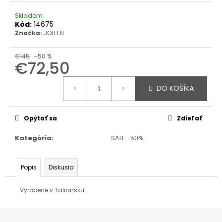
Skladom
Kód:
14675
Značka:
JOLEEN
€145
–50 %
€72,50
Jednotková
cena:
DO KOŠÍKA
Opýtať sa
Zdieľať
Kategória
:
SALE -50%
Popis
Diskusia
Vyrobené v Taliansku
Z
á