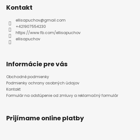
p
ä
Kontakt
t
i
e
ellisapuchov
@
gmail.com
+421907554230
https://www.fb.com/ellisapuchov
ellisapuchov
Informácie pre vás
Obchodné podmienky
Podmienky ochrany osobných údajov
Kontakt
Formulár na odstúpenie od zmluvy a reklamačný formulár
Prijímame online platby