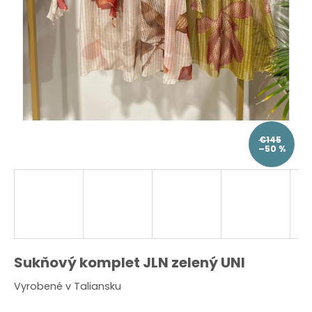
O
d
p
o
r
ú
č
a
m
e
€145
–50 %
Sukňový komplet JLN zelený UNI
Vyrobené v Taliansku