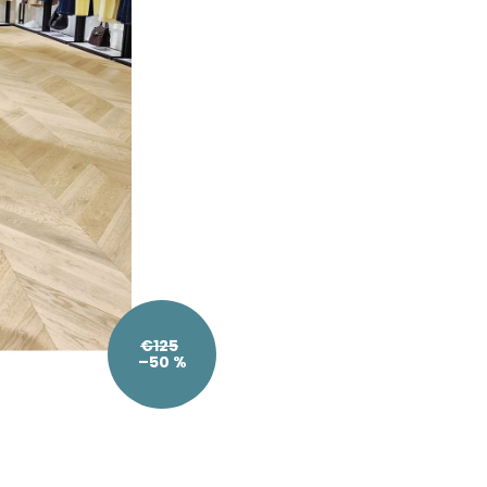
€125
–50 %