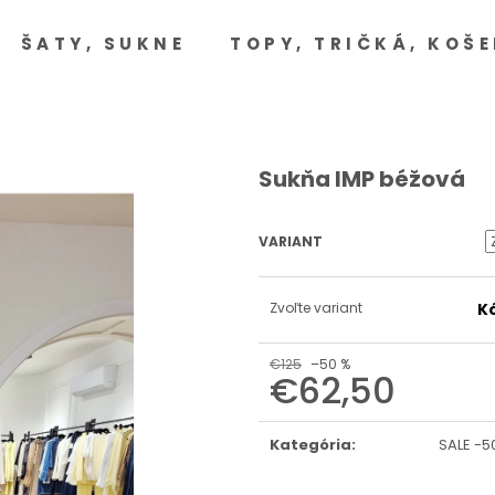
ŠATY, SUKNE
TOPY, TRIČKÁ, KOŠE
Čo potrebujete nájsť?
HĽADAŤ
Sukňa IMP béžová
VARIANT
Odporúčame
Zvoľte variant
K
€125
–50 %
€62,50
Jednotková
cena:
Kategória
:
SALE -