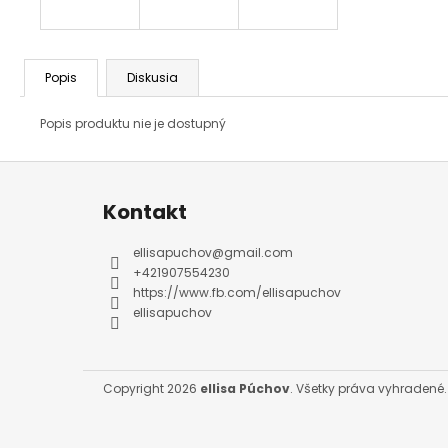
Popis
Diskusia
Popis produktu nie je dostupný
Z
á
p
ä
Kontakt
t
i
e
ellisapuchov
@
gmail.com
+421907554230
https://www.fb.com/ellisapuchov
ellisapuchov
Copyright 2026
ellisa Púchov
. Všetky práva vyhradené.