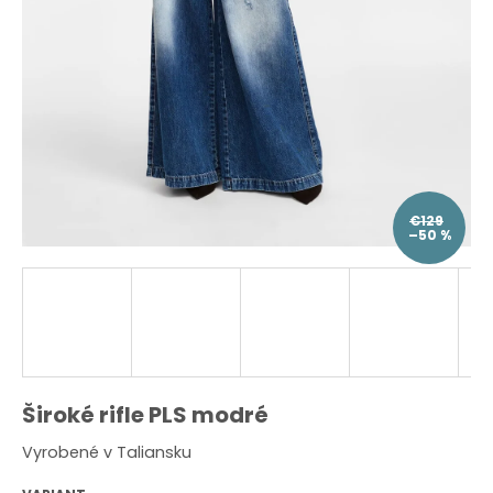
O
d
p
o
r
ú
č
a
m
e
€129
–50 %
Široké rifle PLS modré
Vyrobené v Taliansku