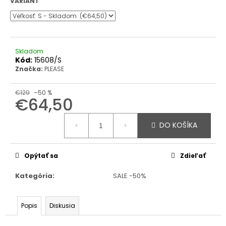
VARIANT
Skladom
Kód:
15608/S
Značka:
PLEASE
€129
–50 %
€64,50
Jednotková
cena:
DO KOŠÍKA
Opýtať sa
Zdieľať
Kategória
:
SALE -50%
Popis
Diskusia