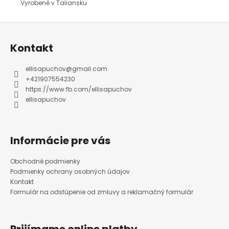
Vyrobené v Taliansku
Z
á
p
ä
Kontakt
t
i
e
ellisapuchov
@
gmail.com
+421907554230
https://www.fb.com/ellisapuchov
ellisapuchov
Informácie pre vás
Obchodné podmienky
Podmienky ochrany osobných údajov
Kontakt
Formulár na odstúpenie od zmluvy a reklamačný formulár
Prijímame online platby