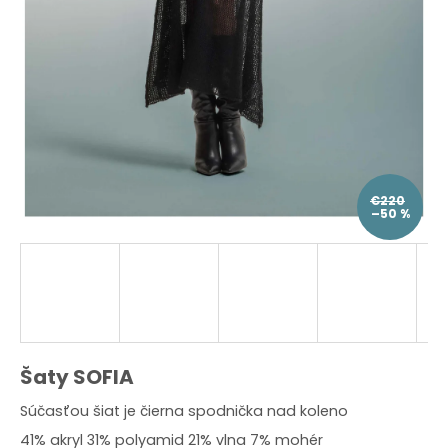
O
d
p
o
r
ú
č
a
m
e
€220
–50 %
Šaty SOFIA
Súčasťou šiat je čierna spodnička nad koleno
41% akryl 31% polyamid 21% vlna 7% mohér