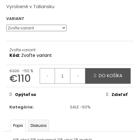
Vyrobené v Taliansku
VARIANT
Zvoľte variant
Kód:
Zvoľte variant
€220
–50 %
€110
DO KOŠÍKA
Jednotková
cena:
Opýtať sa
Zdieľať
Kategória
:
SALE -50%
Popis
Diskusia
41% akryl 31% polyamid 21% vlna 7% mohér