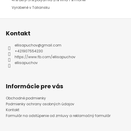
Vyrobené v Taliansku
Z
á
p
ä
Kontakt
t
i
e
ellisapuchov
@
gmail.com
+421907554230
https://www.fb.com/ellisapuchov
ellisapuchov
Informácie pre vás
Obchodné podmienky
Podmienky ochrany osobných údajov
Kontakt
Formulár na odstúpenie od zmluvy a reklamačný formulár