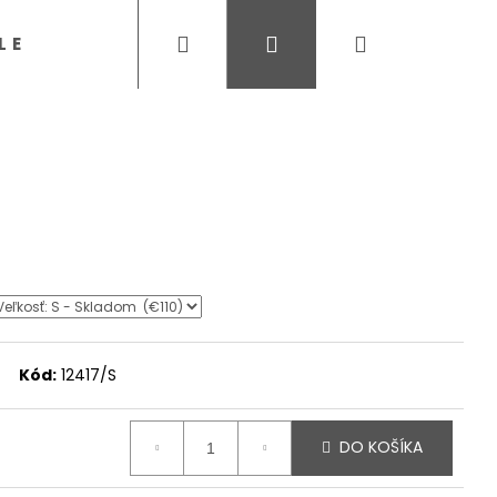
Hľadať
Prihlásenie
Nákupný
LE
SVETRE, PULÓVRE
NOHAVICE, 
košík
Kód:
12417/S
DO KOŠÍKA