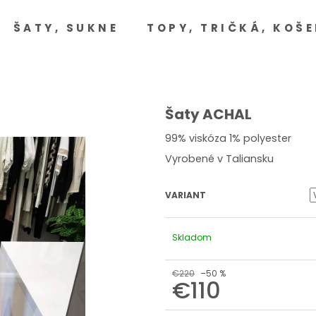
ŠATY, SUKNE
TOPY, TRIČKÁ, KOŠE
Čo potrebujete nájsť?
HĽADAŤ
Šaty ACHAL
99% viskóza 1% polyester
Vyrobené v Taliansku
Odporúčame
VARIANT
Skladom
€220
–50 %
€110
Jednotková