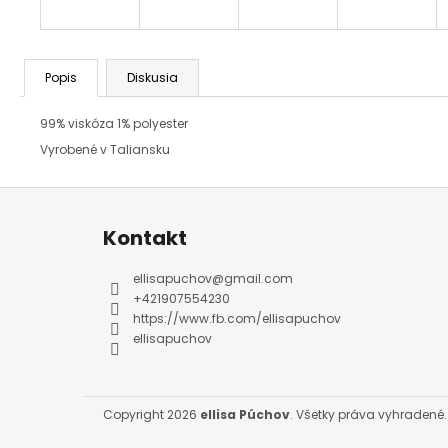
Popis
Diskusia
99% viskóza 1% polyester
Vyrobené v Taliansku
Z
á
p
ä
Kontakt
t
i
e
ellisapuchov
@
gmail.com
+421907554230
https://www.fb.com/ellisapuchov
ellisapuchov
Copyright 2026
ellisa Púchov
. Všetky práva vyhradené.