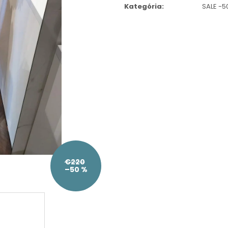
cena:
Kategória
:
SALE -
€220
–50 %