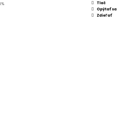
Tlač
50%
Opýtať sa
Zdieľať