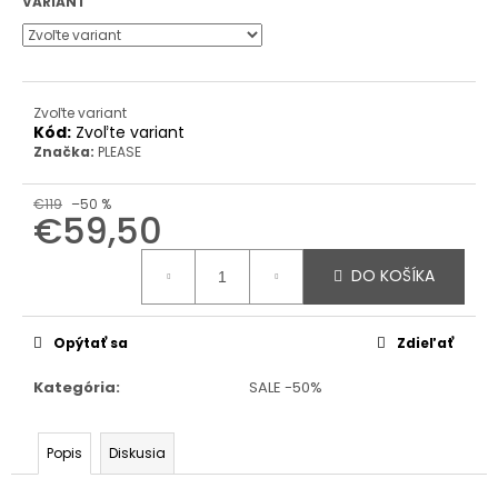
VARIANT
Zvoľte variant
Kód:
Zvoľte variant
Značka:
PLEASE
€119
–50 %
€59,50
Jednotková
cena:
DO KOŠÍKA
Opýtať sa
Zdieľať
Kategória
:
SALE -50%
Popis
Diskusia