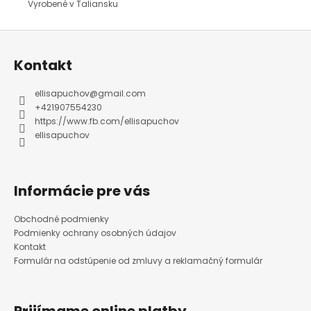
Vyrobené v Taliansku
Z
á
p
ä
Kontakt
t
i
e
ellisapuchov
@
gmail.com
+421907554230
https://www.fb.com/ellisapuchov
ellisapuchov
Informácie pre vás
Obchodné podmienky
Podmienky ochrany osobných údajov
Kontakt
Formulár na odstúpenie od zmluvy a reklamačný formulár
Prijímame online platby