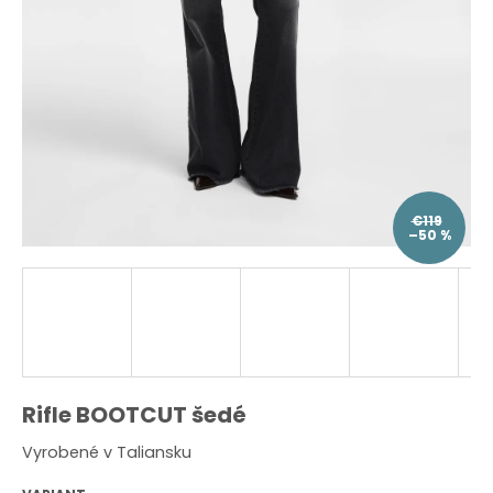
O
d
p
o
r
ú
č
a
m
e
€119
–50 %
Rifle BOOTCUT šedé
Vyrobené v Taliansku