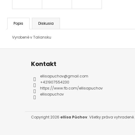
Popis
Diskusia
Vyrobené v Taliansku
Z
á
p
ä
Kontakt
t
i
e
ellisapuchov
@
gmail.com
+421907554230
https://www.fb.com/ellisapuchov
ellisapuchov
Copyright 2026
ellisa Púchov
. Všetky práva vyhradené.