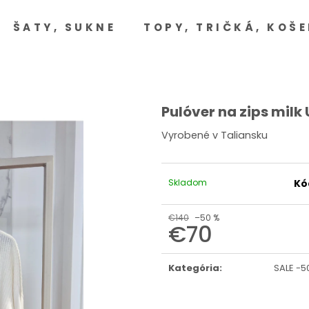
ŠATY, SUKNE
TOPY, TRIČKÁ, KOŠE
Čo potrebujete nájsť?
HĽADAŤ
Pulóver na zips milk 
Vyrobené v Taliansku
Odporúčame
Skladom
Kó
€140
–50 %
€70
Jednotková
cena:
Kategória
:
SALE -