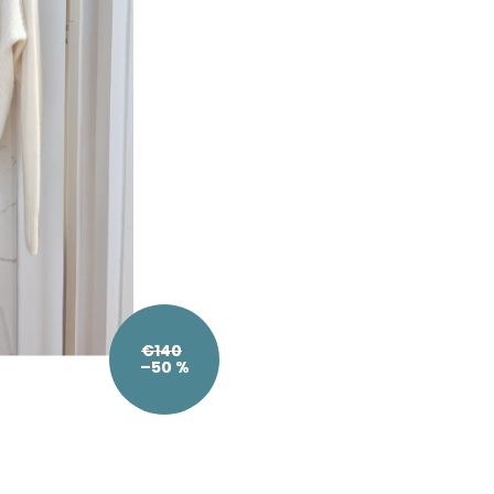
€140
–50 %