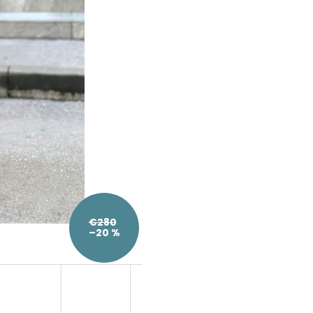
€280
–20 %