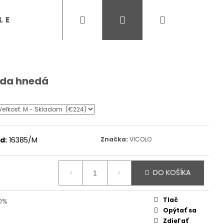
Hľadať
Prihlásenie
Nákupný
LE
SVETRE, PULÓVRE
NOHAVICE, 
košík
nda hnedá
d:
16385/M
Značka:
VICOLO
DO KOŠÍKA
Tlač
50%
Opýtať sa
Zdieľať