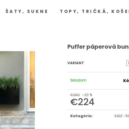
ŠATY, SUKNE
TOPY, TRIČKÁ, KOŠE
Čo potrebujete nájsť?
HĽADAŤ
Puffer páperová bu
VARIANT
Odporúčame
Skladom
Kó
€280
–20 %
€224
Jednotková
cena:
Kategória
:
SALE -