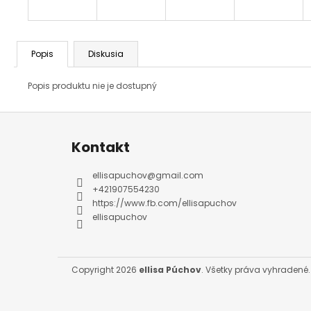
Popis
Diskusia
Popis produktu nie je dostupný
Z
á
p
ä
Kontakt
t
i
e
ellisapuchov
@
gmail.com
+421907554230
https://www.fb.com/ellisapuchov
ellisapuchov
Copyright 2026
ellisa Púchov
. Všetky práva vyhradené.