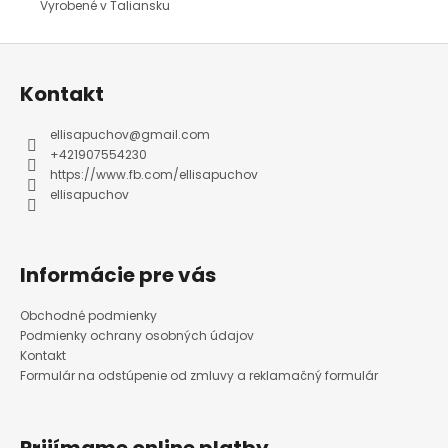
Vyrobené v Taliansku
Z
á
p
ä
Kontakt
t
i
e
ellisapuchov
@
gmail.com
+421907554230
https://www.fb.com/ellisapuchov
ellisapuchov
Informácie pre vás
Obchodné podmienky
Podmienky ochrany osobných údajov
Kontakt
Formulár na odstúpenie od zmluvy a reklamačný formulár
Prijímame online platby