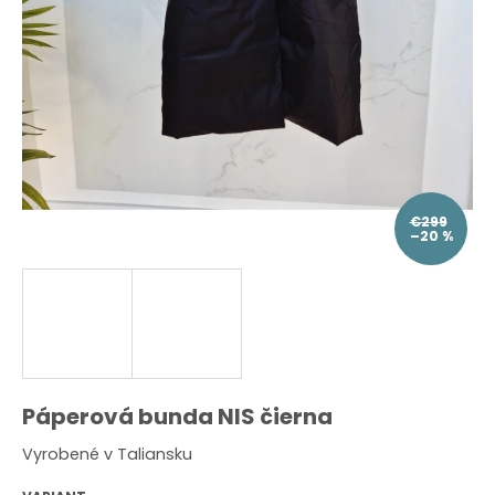
O
d
p
o
r
ú
č
a
m
e
€299
–20 %
Páperová bunda NIS čierna
Vyrobené v Taliansku