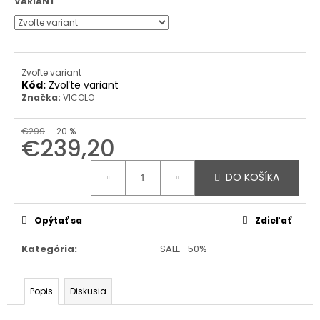
VARIANT
Zvoľte variant
Kód:
Zvoľte variant
Značka:
VICOLO
€299
–20 %
€239,20
Jednotková
cena:
DO KOŠÍKA
Opýtať sa
Zdieľať
Kategória
:
SALE -50%
Popis
Diskusia