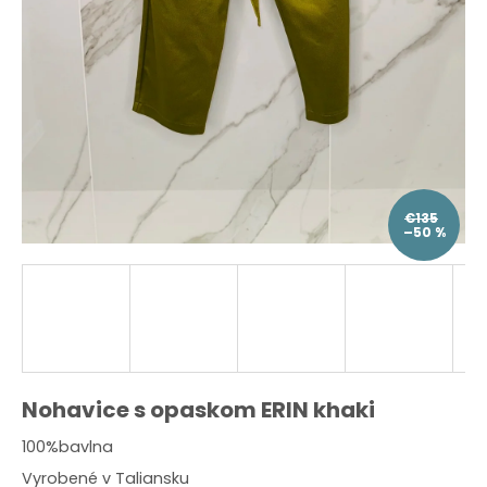
O
d
p
o
r
ú
č
a
m
e
€135
–50 %
Nohavice s opaskom ERIN khaki
100%bavlna
Vyrobené v Taliansku