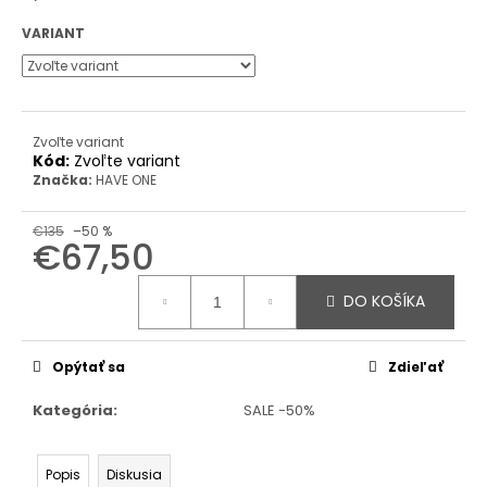
VARIANT
Zvoľte variant
Kód:
Zvoľte variant
Značka:
HAVE ONE
€135
–50 %
€67,50
Jednotková
cena:
DO KOŠÍKA
Opýtať sa
Zdieľať
Kategória
:
SALE -50%
Popis
Diskusia