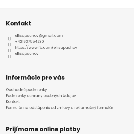
Z
á
p
ä
Kontakt
t
i
e
ellisapuchov
@
gmail.com
+421907554230
https://www.fb.com/ellisapuchov
ellisapuchov
Informácie pre vás
Obchodné podmienky
Podmienky ochrany osobných údajov
Kontakt
Formulár na odstúpenie od zmluvy a reklamačný formulár
Prijímame online platby