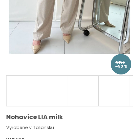
O
d
p
o
r
ú
č
a
m
e
€135
–50 %
Nohavice LIA milk
Vyrobené v Taliansku