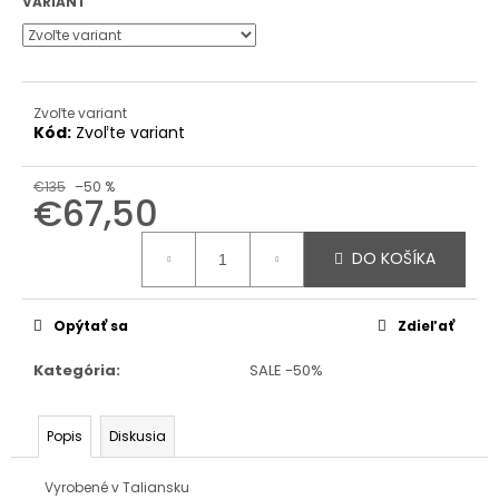
VARIANT
Zvoľte variant
Kód:
Zvoľte variant
€135
–50 %
€67,50
Jednotková
cena:
DO KOŠÍKA
Opýtať sa
Zdieľať
Kategória
:
SALE -50%
Popis
Diskusia
Vyrobené v Taliansku