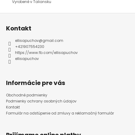
Vyrobené v Taliansku
Z
á
p
ä
Kontakt
t
i
e
ellisapuchov
@
gmail.com
+421907554230
https://www.fb.com/ellisapuchov
ellisapuchov
Informácie pre vás
Obchodné podmienky
Podmienky ochrany osobných údajov
Kontakt
Formulár na odstúpenie od zmluvy a reklamačný formulár
Prijímame online platby