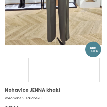
O
d
p
o
r
ú
č
a
m
e
€89
–50 %
Nohavice JENNA khaki
Vyrobené v Taliansku