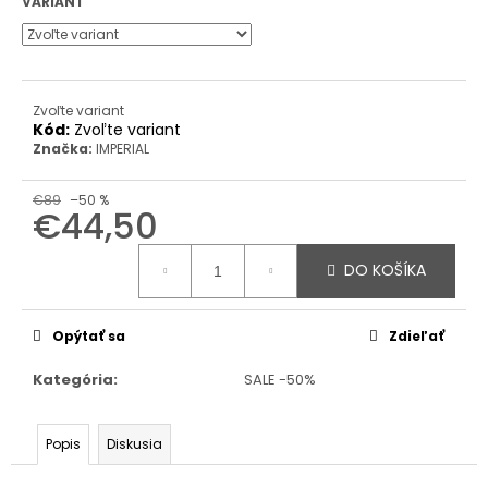
VARIANT
Zvoľte variant
Kód:
Zvoľte variant
Značka:
IMPERIAL
€89
–50 %
€44,50
Jednotková
cena:
DO KOŠÍKA
Opýtať sa
Zdieľať
Kategória
:
SALE -50%
Popis
Diskusia