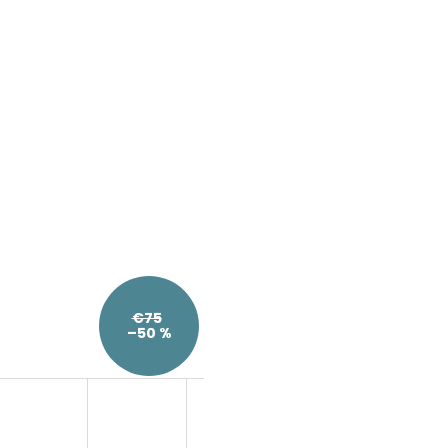
€75
–50 %