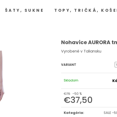
ŠATY, SUKNE
TOPY, TRIČKÁ, KOŠE
Čo potrebujete nájsť?
HĽADAŤ
Nohavice AURORA t
Vyrobené v Taliansku
Odporúčame
VARIANT
Skladom
Kó
€75
–50 %
€37,50
Jednotková
cena:
Kategória
:
SALE -