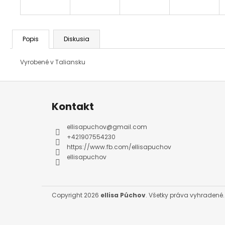
Popis
Diskusia
Vyrobené v Taliansku
Z
á
p
ä
Kontakt
t
i
e
ellisapuchov
@
gmail.com
+421907554230
https://www.fb.com/ellisapuchov
ellisapuchov
Copyright 2026
ellisa Púchov
. Všetky práva vyhradené.