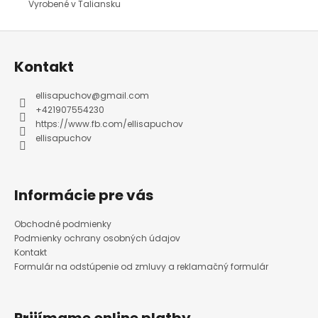
Vyrobené v Taliansku
Z
á
p
ä
Kontakt
t
i
e
ellisapuchov
@
gmail.com
+421907554230
https://www.fb.com/ellisapuchov
ellisapuchov
Informácie pre vás
Obchodné podmienky
Podmienky ochrany osobných údajov
Kontakt
Formulár na odstúpenie od zmluvy a reklamačný formulár
Prijímame online platby