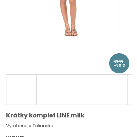
O
d
p
o
r
ú
č
a
m
e
€149
–50 %
Krátky komplet LINE milk
Vyrobené v Taliansku