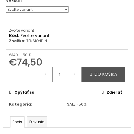
VARIANT
Zvoľte variant
Kód:
Zvoľte variant
Značka:
TENSIONE IN
€149
–50 %
€74,50
Jednotková
cena:
DO KOŠÍKA
Opýtať sa
Zdieľať
Kategória
:
SALE -50%
Popis
Diskusia