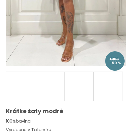
O
d
p
o
r
ú
č
a
m
e
€189
–50 %
Krátke šaty modré
100%bavlna
Vyrobené v Taliansku