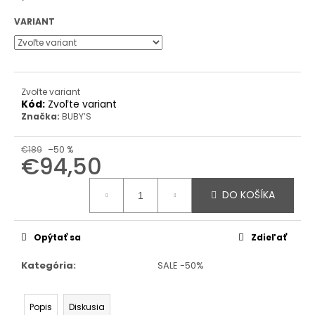
VARIANT
Zvoľte variant
Kód:
Zvoľte variant
Značka:
BUBY’S
€189
–50 %
€94,50
Jednotková
cena:
DO KOŠÍKA
Opýtať sa
Zdieľať
Kategória
:
SALE -50%
Popis
Diskusia