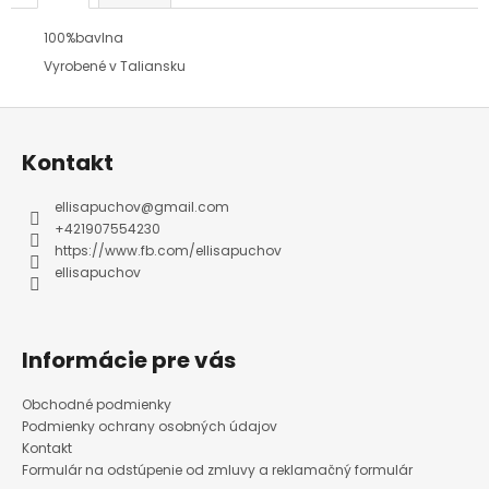
100%bavlna
Vyrobené v Taliansku
Z
á
p
ä
Kontakt
t
i
e
ellisapuchov
@
gmail.com
+421907554230
https://www.fb.com/ellisapuchov
ellisapuchov
Informácie pre vás
Obchodné podmienky
Podmienky ochrany osobných údajov
Kontakt
Formulár na odstúpenie od zmluvy a reklamačný formulár