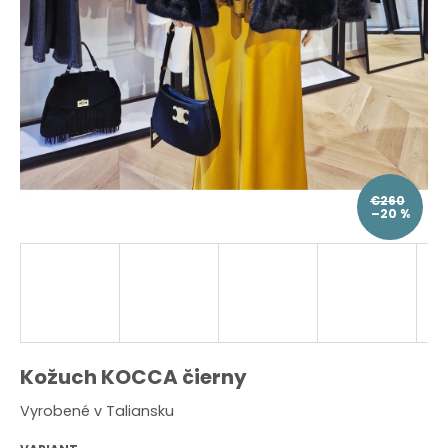
O
d
p
o
r
ú
č
a
m
e
€260
–20 %
Kožuch KOCCA čierny
Vyrobené v Taliansku