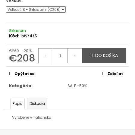
VARIANT
Skladom
Kód:
15674/S
€260
–20 %
€208
DO KOŠÍKA
Jednotková
cena:
Opýtať sa
Zdieľať
Kategória
:
SALE -50%
Popis
Diskusia
Vyrobené v Taliansku
Z
á