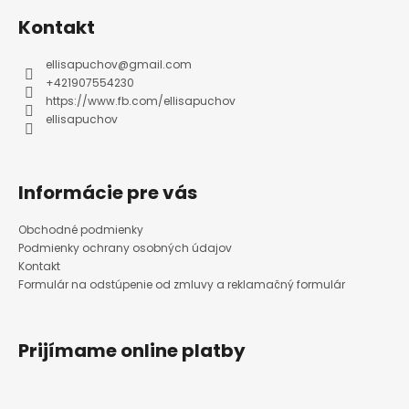
p
ä
Kontakt
t
i
e
ellisapuchov
@
gmail.com
+421907554230
https://www.fb.com/ellisapuchov
ellisapuchov
Informácie pre vás
Obchodné podmienky
Podmienky ochrany osobných údajov
Kontakt
Formulár na odstúpenie od zmluvy a reklamačný formulár
Prijímame online platby