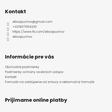
Z
á
p
ä
Kontakt
t
i
e
ellisapuchov
@
gmail.com
+421907554230
https://www.fb.com/ellisapuchov
ellisapuchov
Informácie pre vás
Obchodné podmienky
Podmienky ochrany osobných údajov
Kontakt
Formulár na odstúpenie od zmluvy a reklamačný formulár
Prijímame online platby