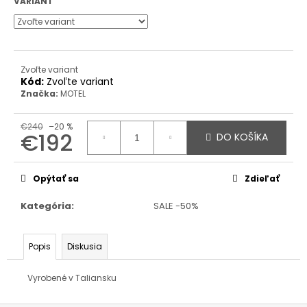
VARIANT
Zvoľte variant
Kód:
Zvoľte variant
Značka:
MOTEL
€240
–20 %
€192
DO KOŠÍKA
Jednotková
cena:
Opýtať sa
Zdieľať
Kategória
:
SALE -50%
Popis
Diskusia
Vyrobené v Taliansku