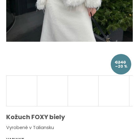
O
d
p
o
r
ú
č
a
m
e
€240
–20 %
Kožuch FOXY biely
Vyrobené v Taliansku