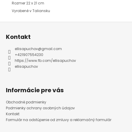
Rozmer 22 x 21 cm
Vyrobené v Taliansku
Z
á
p
ä
Kontakt
t
i
e
ellisapuchov
@
gmail.com
+421907554230
https://www.fb.com/ellisapuchov
ellisapuchov
Informácie pre vás
Obchodné podmienky
Podmienky ochrany osobných údajov
Kontakt
Formulár na odstúpenie od zmluvy a reklamačný formulár