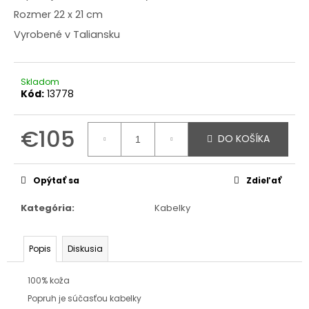
Rozmer 22 x 21 cm
Vyrobené v Taliansku
Skladom
Kód:
13778
€105
DO KOŠÍKA
Jednotková
cena:
Opýtať sa
Zdieľať
Kategória
:
Kabelky
Popis
Diskusia
100% koža
Popruh je súčasťou kabelky