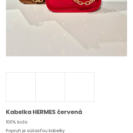
O
d
p
o
r
ú
č
a
m
e
Kabelka HERMES červená
100% koža
Popruh je súčasťou kabelky