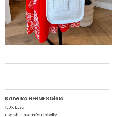
O
d
p
o
r
ú
č
a
m
e
Kabelka HERMES biela
100% koža
Popruh je súčasťou kabelky