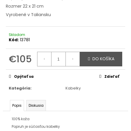
Rozmer 22 x 21 cm
Vyrobené v Taliansku
Skladom
Kód:
13781
€105
DO KOŠÍKA
Jednotková
cena:
Opýtať sa
Zdieľať
Kategória
:
Kabelky
Popis
Diskusia
100% koža
Popruh je súčasťou kabelky