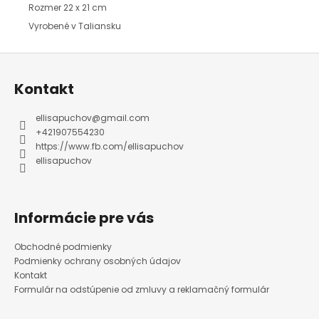
Rozmer 22 x 21 cm
Vyrobené v Taliansku
Z
á
p
ä
Kontakt
t
i
e
ellisapuchov
@
gmail.com
+421907554230
https://www.fb.com/ellisapuchov
ellisapuchov
Informácie pre vás
Obchodné podmienky
Podmienky ochrany osobných údajov
Kontakt
Formulár na odstúpenie od zmluvy a reklamačný formulár