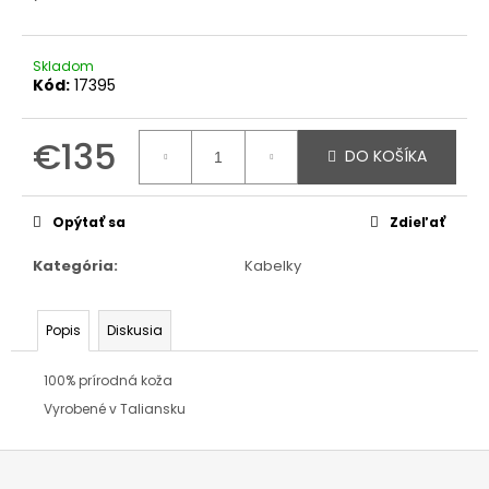
Skladom
Kód:
17395
€135
DO KOŠÍKA
Jednotková
cena:
Opýtať sa
Zdieľať
Kategória
:
Kabelky
Popis
Diskusia
100% prírodná koža
Vyrobené v Taliansku
Z
á
p