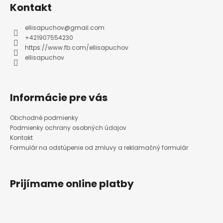
ä
Kontakt
t
i
e
ellisapuchov
@
gmail.com
+421907554230
https://www.fb.com/ellisapuchov
ellisapuchov
Informácie pre vás
Obchodné podmienky
Podmienky ochrany osobných údajov
Kontakt
Formulár na odstúpenie od zmluvy a reklamačný formulár
Prijímame online platby