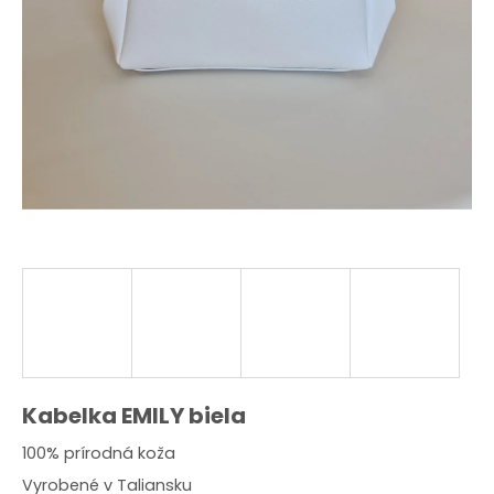
O
d
p
o
r
ú
č
a
m
e
Kabelka EMILY biela
100% prírodná koža
Vyrobené v Taliansku