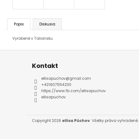
Popis
Diskusia
Vyrobené v Taliansku
Z
á
p
ä
Kontakt
t
i
e
ellisapuchov
@
gmail.com
+421907554230
https://www.fb.com/ellisapuchov
ellisapuchov
Copyright 2026
ellisa Púchov
. Všetky práva vyhradené.