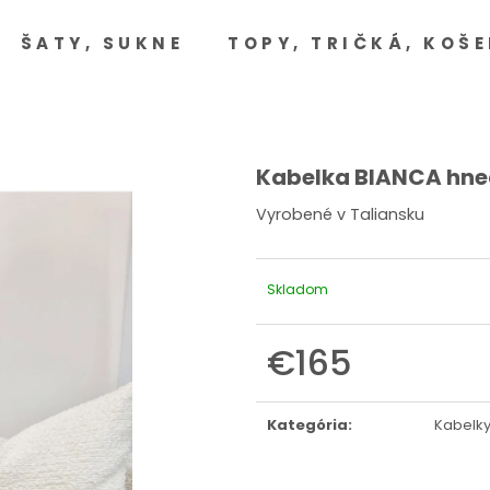
ŠATY, SUKNE
TOPY, TRIČKÁ, KOŠE
Čo potrebujete nájsť?
HĽADAŤ
Kabelka BIANCA hn
Vyrobené v Taliansku
Odporúčame
Skladom
€165
Jednotková
cena:
Kategória
:
Kabelk