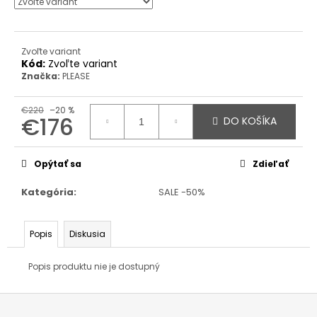
Zvoľte variant
Kód:
Zvoľte variant
Značka:
PLEASE
€220
–20 %
€176
DO KOŠÍKA
Jednotková
cena:
Opýtať sa
Zdieľať
Kategória
:
SALE -50%
Popis
Diskusia
Popis produktu nie je dostupný
Z
á
p