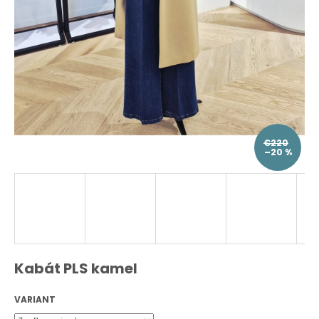
O
d
p
o
r
ú
č
a
m
e
€220
–20 %
Kabát PLS kamel
VARIANT