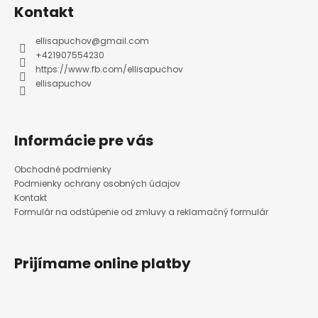
ä
Kontakt
t
i
e
ellisapuchov
@
gmail.com
+421907554230
https://www.fb.com/ellisapuchov
ellisapuchov
Informácie pre vás
Obchodné podmienky
Podmienky ochrany osobných údajov
Kontakt
Formulár na odstúpenie od zmluvy a reklamačný formulár
Prijímame online platby