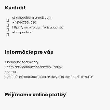
p
ä
Kontakt
t
i
e
ellisapuchov
@
gmail.com
+421907554230
https://www.fb.com/ellisapuchov
ellisapuchov
Informácie pre vás
Obchodné podmienky
Podmienky ochrany osobných údajov
Kontakt
Formulár na odstúpenie od zmluvy a reklamačný formulár
Prijímame online platby