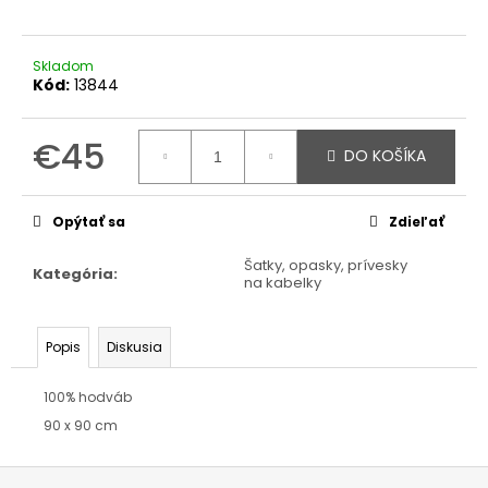
Skladom
Kód:
13844
€45
DO KOŠÍKA
Jednotková
cena:
Opýtať sa
Zdieľať
Šatky, opasky, prívesky
Kategória
:
na kabelky
Popis
Diskusia
100% hodváb
90 x 90 cm
Z
á