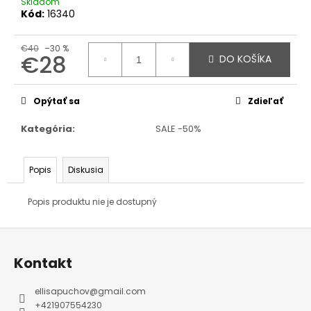
Skladom
Kód:
16340
€40
–30 %
€28
DO KOŠÍKA
Jednotková
cena:
Opýtať sa
Zdieľať
Kategória
:
SALE -50%
Popis
Diskusia
Popis produktu nie je dostupný
Z
á
p
ä
Kontakt
t
i
e
ellisapuchov
@
gmail.com
+421907554230