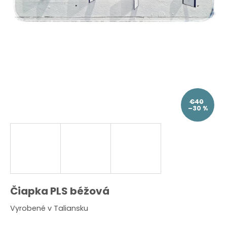
O
d
p
o
r
ú
č
a
m
e
€40
–30 %
Čiapka PLS béžová
Vyrobené v Taliansku