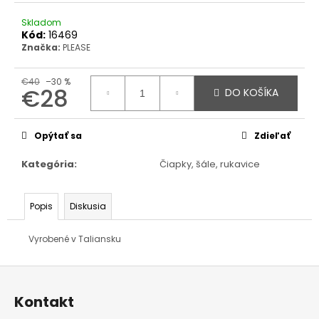
Skladom
Kód:
16469
Značka:
PLEASE
€40
–30 %
€28
DO KOŠÍKA
Jednotková
cena:
Opýtať sa
Zdieľať
Kategória
:
Čiapky, šále, rukavice
Popis
Diskusia
Vyrobené v Taliansku
Z
á
p
ä
Kontakt
t
i
e