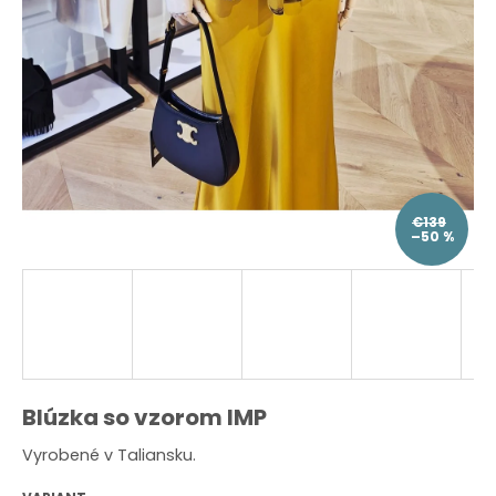
O
d
p
o
r
ú
č
a
m
e
€139
–50 %
Blúzka so vzorom IMP
Vyrobené v Taliansku.