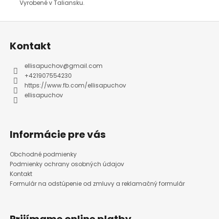
Vyrobené v Taliansku.
Z
á
p
ä
Kontakt
t
i
e
ellisapuchov
@
gmail.com
+421907554230
https://www.fb.com/ellisapuchov
ellisapuchov
Informácie pre vás
Obchodné podmienky
Podmienky ochrany osobných údajov
Kontakt
Formulár na odstúpenie od zmluvy a reklamačný formulár
Prijímame online platby