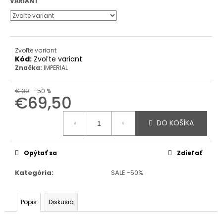
VARIANT
Zvoľte variant
Kód:
Zvoľte variant
Značka:
IMPERIAL
€139
–50 %
€69,50
Jednotková
cena:
DO KOŠÍKA
Opýtať sa
Zdieľať
Kategória
:
SALE -50%
Popis
Diskusia