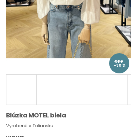
O
d
p
o
r
ú
č
a
m
e
€119
–30 %
Blúzka MOTEL biela
Vyrobené v Taliansku