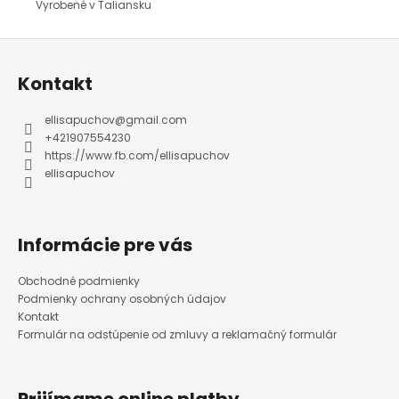
Vyrobené v Taliansku
Z
á
p
ä
Kontakt
t
i
e
ellisapuchov
@
gmail.com
+421907554230
https://www.fb.com/ellisapuchov
ellisapuchov
Informácie pre vás
Obchodné podmienky
Podmienky ochrany osobných údajov
Kontakt
Formulár na odstúpenie od zmluvy a reklamačný formulár
Prijímame online platby