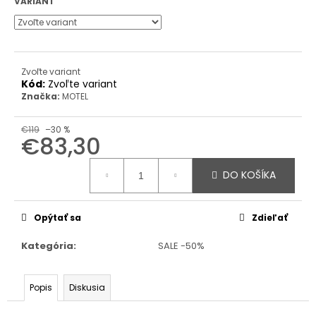
VARIANT
Zvoľte variant
Kód:
Zvoľte variant
Značka:
MOTEL
€119
–30 %
€83,30
Jednotková
cena:
DO KOŠÍKA
Opýtať sa
Zdieľať
Kategória
:
SALE -50%
Popis
Diskusia